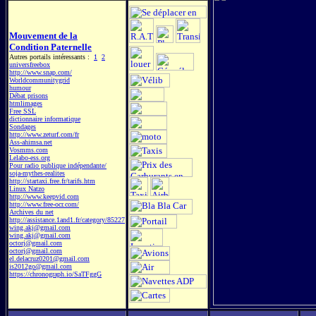
Mouvement de la
Condition Paternelle
Autres portails intéressants :
1
2
universfreebox
http://www.snap.com/
Worldcommunitygrid
humour
Débat prisons
htmlimages
Free SSL
dictionnaire informatique
Sondages
http://www.zeturf.com/fr
Ass-ahimsa.net
Vosmms.com
Lelabo-ess.org
Pour radio publique indépendante/
soja-mythes-realites
http://startaxi.free.fr/tarifs.htm
Linux Natzo
http://www.keepvid.com
http://www.free-ocr.com/
Archives du net
http://assistance.1and1.fr/category/85227
wing.akj@gmail.com
wing.akj@gmail.com
octorj@gmail.com
octorj@gmail.com
el.delacruz0201@gmail.com
is2012go@gmail.com
https://chronograph.io/SaTFggG