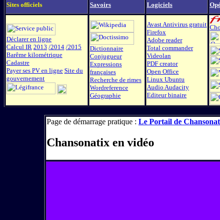
Sites officiels
Savoirs
Logiciels
Opé
Avast Antivirus gratuit
Choi
Firefox
Déclarer en ligne
Adobe reader
Calcul IR
2013
/2014
/2015
Total commander
Dictionnaire
Barême kilométrique
Videolan
Conjugueur
Cadastre
PDF creator
Expressions
Payer ses PV en ligne
Site du
Open Office
françaises
gouvernement
Linux Ubuntu
Recherche de rimes
Audio Audacity
Wordreference
Editeur binaire
Géographie
Page de démarrage pratique :
Le Portail de Chansonat
Chansonatix en vid
é
o