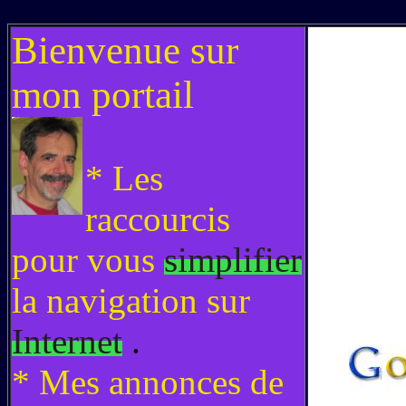
216.73.217.127|1|1786198501
Bienvenue sur
mon portail
* Les
raccourcis
pour vous
simplifier
la navigation sur
Internet
.
* Mes annonces de