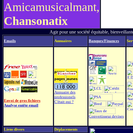
Amicamusicalmant,
Chansonatix
Agir pour une société équitable, bienveillante
Emails
Annuaires
Banques/Finances
Ser
Annuaire des
professionels
Envoi de gros fichiers
C'était qui ?
Analyse entête email
Convertisseur devises
Liens divers
Déplacements